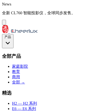
跳到主要内容
News
全新 CL760 智能投影仪，全球同步发售。
产品
全部产品
家庭影院
教育
商用
全部 →
精选
H2
— H2 系列
E6
— E6 系列