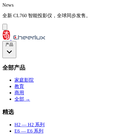
跳到主要内容
News
全新 CL760 智能投影仪，全球同步发售。
产品
全部产品
家庭影院
教育
商用
全部 →
精选
H2
— H2 系列
E6
— E6 系列