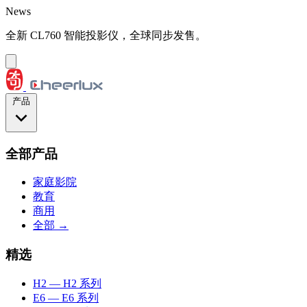
跳到主要内容
News
全新 CL760 智能投影仪，全球同步发售。
产品
全部产品
家庭影院
教育
商用
全部 →
精选
H2
— H2 系列
E6
— E6 系列